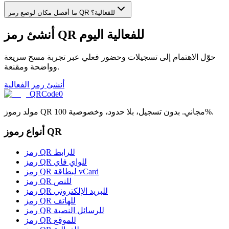
ما أفضل مكان لوضع رمز QR للفعالية؟
أنشئ رمز QR للفعالية اليوم
حوّل الاهتمام إلى تسجيلات وحضور فعلي عبر تجربة مسح سريعة
وواضحة ومقنعة.
أنشئ رمز الفعالية
QRCode0
مولد رموز QR مجاني. بدون تسجيل، بلا حدود، وخصوصية 100%.
أنواع رموز QR
رمز QR للرابط
رمز QR للواي فاي
رمز QR لبطاقة vCard
رمز QR للنص
رمز QR للبريد الإلكتروني
رمز QR للهاتف
رمز QR للرسائل النصية
رمز QR للموقع