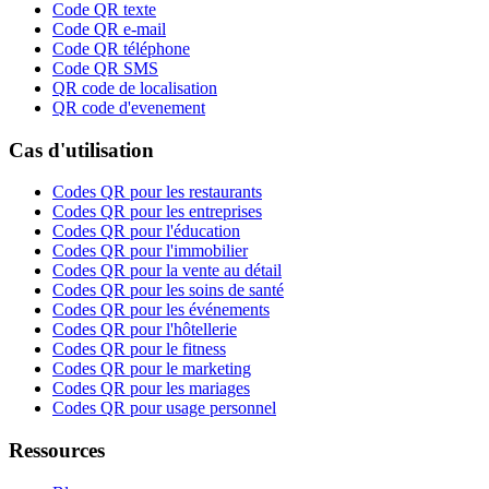
Code QR texte
Code QR e-mail
Code QR téléphone
Code QR SMS
QR code de localisation
QR code d'evenement
Cas d'utilisation
Codes QR pour les restaurants
Codes QR pour les entreprises
Codes QR pour l'éducation
Codes QR pour l'immobilier
Codes QR pour la vente au détail
Codes QR pour les soins de santé
Codes QR pour les événements
Codes QR pour l'hôtellerie
Codes QR pour le fitness
Codes QR pour le marketing
Codes QR pour les mariages
Codes QR pour usage personnel
Ressources