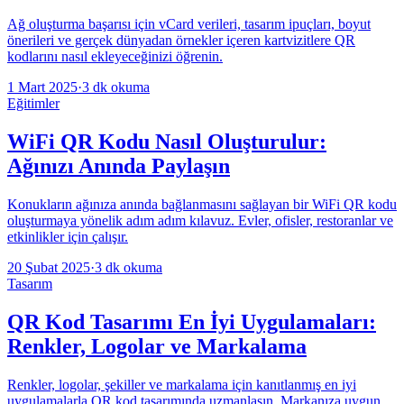
Ağ oluşturma başarısı için vCard verileri, tasarım ipuçları, boyut
önerileri ve gerçek dünyadan örnekler içeren kartvizitlere QR
kodlarını nasıl ekleyeceğinizi öğrenin.
1 Mart 2025
·
3 dk okuma
Eğitimler
WiFi QR Kodu Nasıl Oluşturulur:
Ağınızı Anında Paylaşın
Konukların ağınıza anında bağlanmasını sağlayan bir WiFi QR kodu
oluşturmaya yönelik adım adım kılavuz. Evler, ofisler, restoranlar ve
etkinlikler için çalışır.
20 Şubat 2025
·
3 dk okuma
Tasarım
QR Kod Tasarımı En İyi Uygulamaları:
Renkler, Logolar ve Markalama
Renkler, logolar, şekiller ve markalama için kanıtlanmış en iyi
uygulamalarla QR kod tasarımında uzmanlaşın. Markanıza uygun,