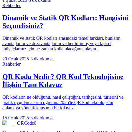
1 Şubat 2025
·
3 dk okuma
Rehberler
Dinamik ve Statik QR Kodları: Hangisini
Seçmelisiniz?
Dinamik ve statik QR kodları arasındaki temel farkları, bunların
avantajlarını ve dezavantajlarını ve her türün iş veya kişisel
ihtiyaçlarınız için ne zaman kullanılacağını anlayın.
20 Ocak 2025
·
3 dk okuma
Rehberler
QR Kodu Nedir? QR Kod Teknolojisine
İlişkin Tam Kılavuz
QR kodların ne olduğunu, nasıl çalıştığını, tarihçesini, türlerini ve
pratik uygulamalarını öğrenin. 2025'te QR kod teknolojisini
anlamaya yönelik kapsamlı bir kılavuz.
15 Ocak 2025
·
3 dk okuma
QRCode0