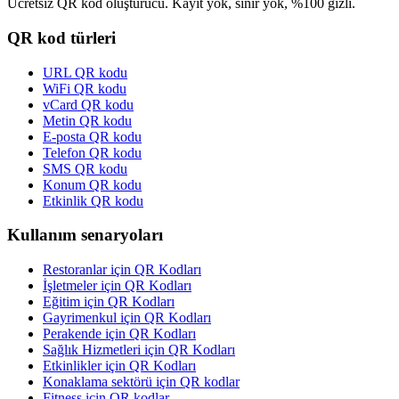
Ücretsiz QR kod oluşturucu. Kayıt yok, sınır yok, %100 gizli.
QR kod türleri
URL QR kodu
WiFi QR kodu
vCard QR kodu
Metin QR kodu
E-posta QR kodu
Telefon QR kodu
SMS QR kodu
Konum QR kodu
Etkinlik QR kodu
Kullanım senaryoları
Restoranlar için QR Kodları
İşletmeler için QR Kodları
Eğitim için QR Kodları
Gayrimenkul için QR Kodları
Perakende için QR Kodları
Sağlık Hizmetleri için QR Kodları
Etkinlikler için QR Kodları
Konaklama sektörü için QR kodlar
Fitness için QR kodlar