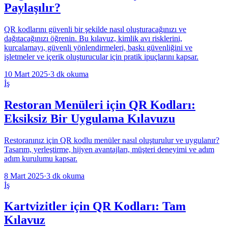
Paylaşılır?
QR kodlarını güvenli bir şekilde nasıl oluşturacağınızı ve
dağıtacağınızı öğrenin. Bu kılavuz, kimlik avı risklerini,
kurcalamayı, güvenli yönlendirmeleri, baskı güvenliğini ve
işletmeler ve içerik oluşturucular için pratik ipuçlarını kapsar.
10 Mart 2025
·
3 dk okuma
İş
Restoran Menüleri için QR Kodları:
Eksiksiz Bir Uygulama Kılavuzu
Restoranınız için QR kodlu menüler nasıl oluşturulur ve uygulanır?
Tasarım, yerleştirme, hijyen avantajları, müşteri deneyimi ve adım
adım kurulumu kapsar.
8 Mart 2025
·
3 dk okuma
İş
Kartvizitler için QR Kodları: Tam
Kılavuz