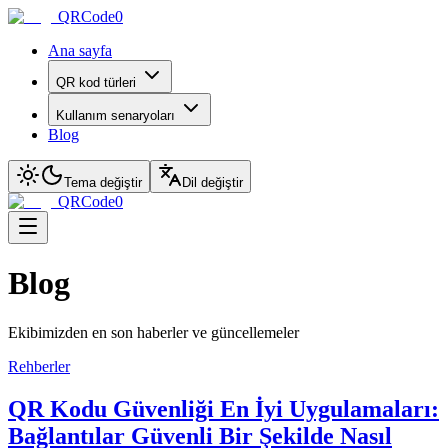
QRCode0
Ana sayfa
QR kod türleri
Kullanım senaryoları
Blog
Tema değiştir
Dil değiştir
QRCode0
Blog
Ekibimizden en son haberler ve güncellemeler
Rehberler
QR Kodu Güvenliği En İyi Uygulamaları:
Bağlantılar Güvenli Bir Şekilde Nasıl