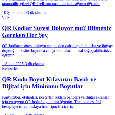
taranabilir, güzel QR kodlarını nasıl oluşturacağınızı öğrenin.
10 Şubat 2025
·
3 dk okuma
SSS
QR Kodlar Süresi Doluyor mu? Bilmeniz
Gereken Her Şey
QR kodların süresi doluyor mu, neden çalışmayı bırakırlar ve ihtiyaç
duyduğunuz süre boyunca çalışır kalmalarını nasıl sağlayabilirsiniz,
öğrenin.
1 Şubat 2025
·
3 dk okuma
Rehberler
QR Kodu Boyut Kılavuzu: Basılı ve
Dijital için Minimum Boyutlar
Kartvizitler, el ilanları, posterler, reklam panoları ve dijital ekranlar
için en uygun QR kodu boyutlarını öğrenin. Tarama mesafesi
hesaplayıcısı ve baskıya hazır ipuçları içerir.