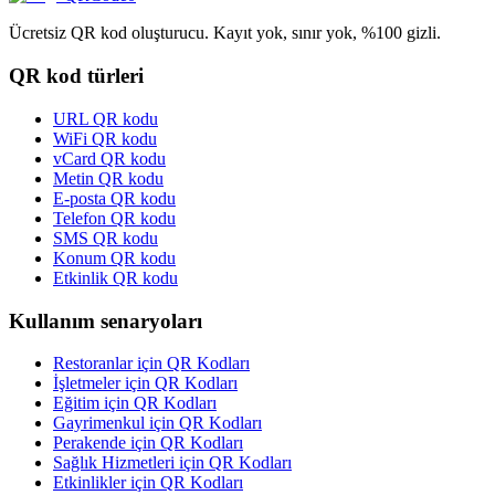
Ücretsiz QR kod oluşturucu. Kayıt yok, sınır yok, %100 gizli.
QR kod türleri
URL QR kodu
WiFi QR kodu
vCard QR kodu
Metin QR kodu
E-posta QR kodu
Telefon QR kodu
SMS QR kodu
Konum QR kodu
Etkinlik QR kodu
Kullanım senaryoları
Restoranlar için QR Kodları
İşletmeler için QR Kodları
Eğitim için QR Kodları
Gayrimenkul için QR Kodları
Perakende için QR Kodları
Sağlık Hizmetleri için QR Kodları
Etkinlikler için QR Kodları